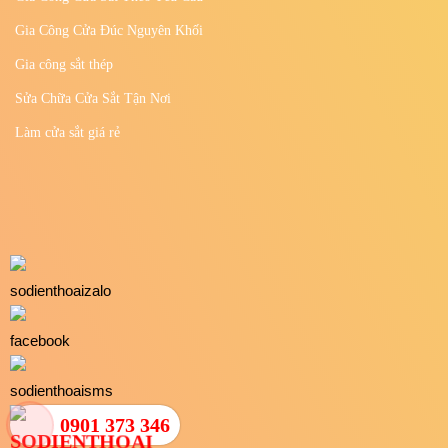
DỊCH VỤ
Thiết Kế - Sản Xuất - Thi Công Sắt Mỹ Thuật
Lắp Đặt Cửa Sắt Tận Nơi
Gia Công Cửa Sắt Theo Yêu Cầu
Gia Công Cửa Đúc Nguyên Khối
Gia công sắt thép
Sửa Chữa Cửa Sắt Tận Nơi
0901 373 346
Làm cửa sắt giá rẻ