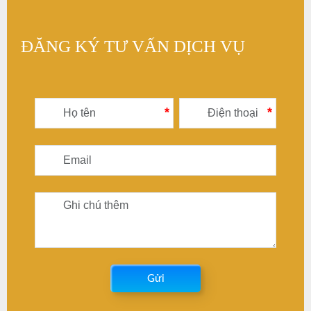
ĐĂNG KÝ TƯ VẤN DỊCH VỤ
*
*
Gửi