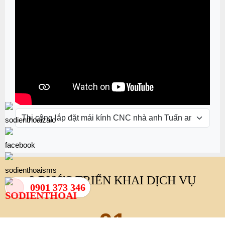
3 BƯỚC TRIỂN KHAI DỊCH VỤ
0901 373 346
01