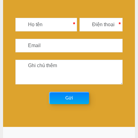
*
*
Gửi