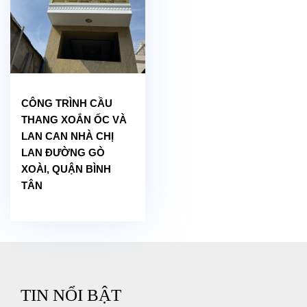
CÔNG TRÌNH CẦU
THANG XOẮN ỐC VÀ
LAN CAN NHÀ CHỊ
LAN ĐƯỜNG GÒ
XOÀI, QUẬN BÌNH
TÂN
TIN NỔI BẬT