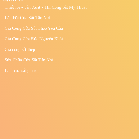
3 BƯỚC TRIỂN KHAI DỊCH VỤ