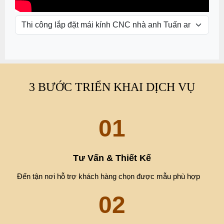
Hiện nay những sản phẩm được làm
từ vật liệu sắt luôn thu hút được sự
chú ý của rất...
ĐĂNG KÝ TƯ VẤN DỊCH VỤ
*
*