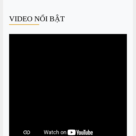
Xem thêm
20
/21 Sản phẩm còn lại
TIN NỔI BẬT
Mẫu nhà đẹp giá rẻ được ưa
chuộng nhất 2023
Hiện nay những sản phẩm được làm
từ vật liệu sắt luôn thu hút được sự
chú ý của rất...
Mẩu hàng rào nhôm đúc
đẹp,được ưa chuộng nhất