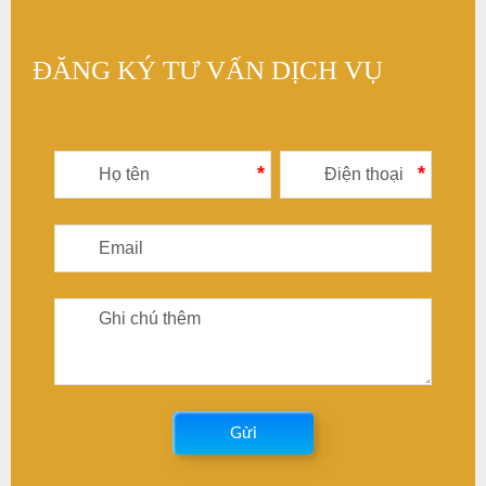
ĐĂNG KÝ TƯ VẤN DỊCH VỤ
*
*
Gửi