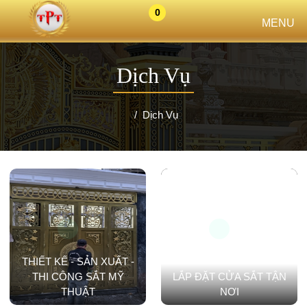
0
MENU
Dịch Vụ
Dịch Vụ
THIẾT KẾ - SẢN XUẤT -
THI CÔNG SẮT MỸ
LẮP ĐẶT CỬA SẮT TẬN
THUẬT
NƠI