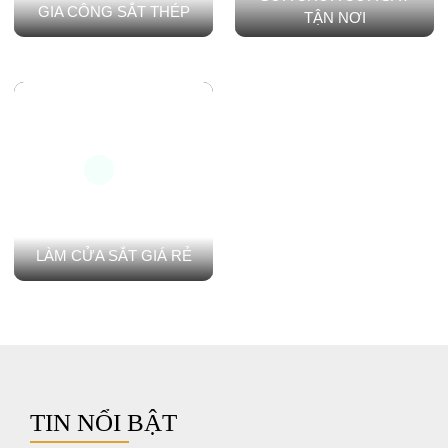
GIA CÔNG SẮT THÉP
TẬN NƠI
LÀM CỬA SẮT GIÁ RẺ
TIN NỔI BẬT