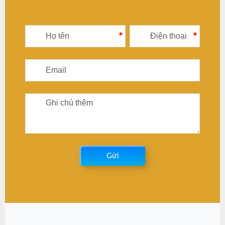
*
*
Gửi