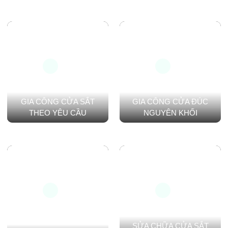
GIA CÔNG CỬA SẮT
GIA CÔNG CỬA ĐÚC
THEO YÊU CẦU
NGUYÊN KHỐI
SỬA CHỮA CỬA SẮT