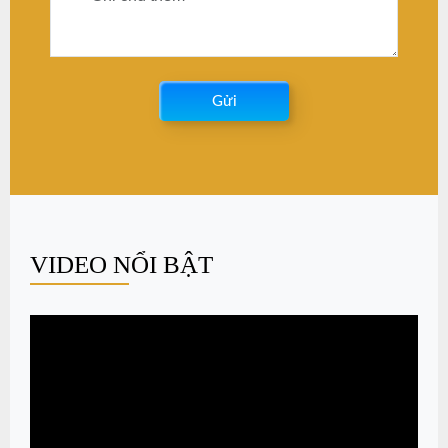
ĐĂNG KÝ TƯ VẤN DỊCH VỤ
*
*
Gửi