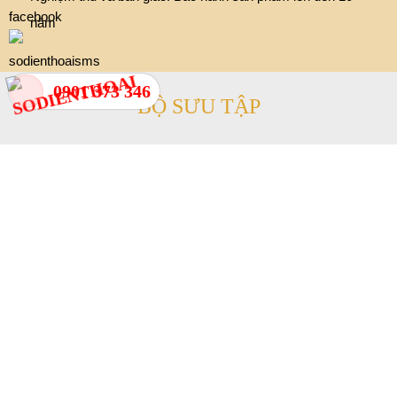
Tiến Hành Thi Công
Chủ động vật liệu kết hợp với nhà xưởng đảm bảo thi
công nhanh
0901 373 346
03
Nghiệm Thu & Bảo Hành
Nghiệm thu và bàn giao. Bảo hành sản phẩm lên đến 10
năm
BỘ SƯU TẬP