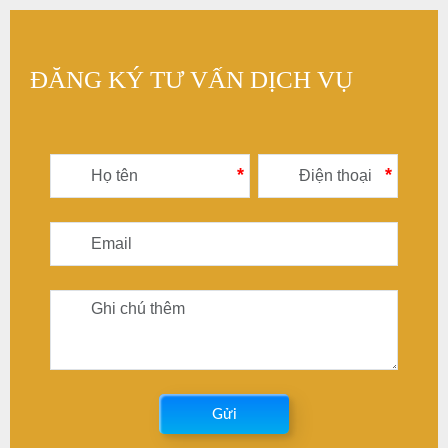
ĐĂNG KÝ TƯ VẤN DỊCH VỤ
*
*
Gửi