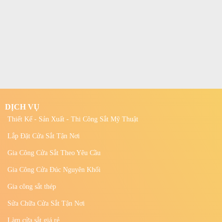
DỊCH VỤ
Thiết Kế - Sản Xuất - Thi Công Sắt Mỹ Thuật
Lắp Đặt Cửa Sắt Tận Nơi
Gia Công Cửa Sắt Theo Yêu Cầu
Gia Công Cửa Đúc Nguyên Khối
Gia công sắt thép
Sửa Chữa Cửa Sắt Tận Nơi
Làm cửa sắt giá rẻ