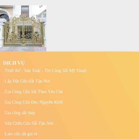
DỊCH VỤ
Thiết Kế - Sản Xuất - Thi Công Sắt Mỹ Thuật
Lắp Đặt Cửa Sắt Tận Nơi
Gia Công Cửa Sắt Theo Yêu Cầu
Gia Công Cửa Đúc Nguyên Khối
Gia công sắt thép
Sửa Chữa Cửa Sắt Tận Nơi
Làm cửa sắt giá rẻ