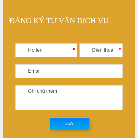
ĐĂNG KÝ TƯ VẤN DỊCH VỤ
*
*
Gửi