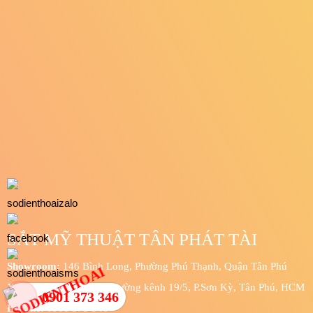
SẮT MỸ THUẬT TÂN PHÁT TÀI
Showroom:
146 Bình Long, Phường Phú Thạnh, Quận Tân Phú
Xưởng sản xuất:
123/9 đường kênh 19/5, P.Sơn Kỳ, Tân Phú, HCM
0901 373 346
Hotline:
0901 373 346