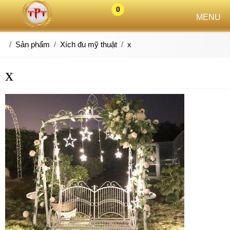
0
MENU
Sản phẩm
Xích đu mỹ thuật
x
x