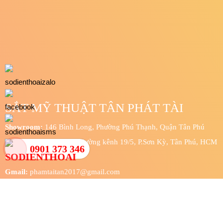
DỊCH VỤ
Thiết Kế - Sản Xuất - Thi Công Sắt Mỹ Thuật
Lắp Đặt Cửa Sắt Tận Nơi
Gia Công Cửa Sắt Theo Yêu Cầu
Gia Công Cửa Đúc Nguyên Khối
Gia công sắt thép
Sửa Chữa Cửa Sắt Tận Nơi
0901 373 346
Làm cửa sắt giá rẻ