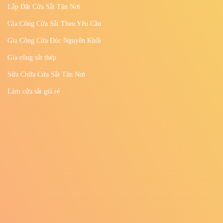
DỊCH VỤ
Thiết Kế - Sản Xuất - Thi Công Sắt Mỹ Thuật