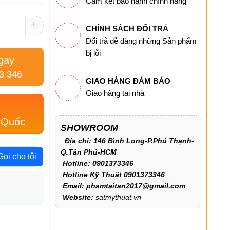
Cam kết bảo hành chính hãng
+
CHÍNH SÁCH ĐỔI TRẢ
Đổi trả dễ dàng những Sản phẩm
bị lỗi
gay
3 346
GIAO HÀNG ĐẢM BẢO
Giao hàng tại nhà
 Quốc
SHOWROOM
Địa chỉ: 146 Bình Long-P.Phú Thạnh-
Q.Tân Phú-HCM
Gọi cho tôi
Hotline: 0901373346
Hotline Kỹ Thuật 0901373346
Email: phamtaitan2017@gmail.com
Website:
satmythuat.vn