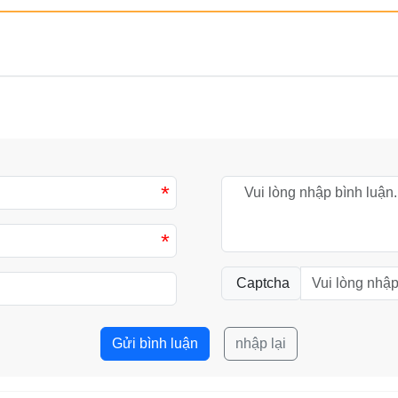
*
*
Captcha
Gửi bình luận
nhập lại