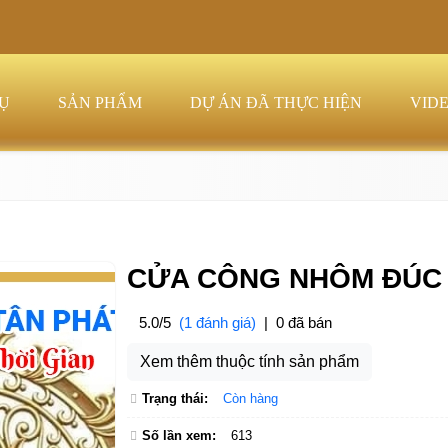
VỤ
SẢN PHẨM
DỰ ÁN ĐÃ THỰC HIỆN
VID
CỬA CÔNG NHÔM ĐÚC
5.0/5
(1 đánh giá)
|
0 đã bán
Xem thêm thuộc tính sản phẩm
Trạng thái:
Còn hàng
Số lần xem:
613