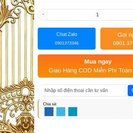
-
Gọi n
Chat Zalo
0901 37
0901373346
Mua ngay
Giao Hàng COD Miễn Phí Toàn
Chia sẻ: