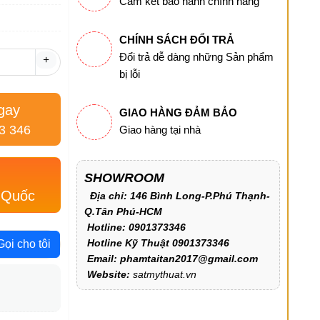
Cam kết bảo hành chính hãng
CHÍNH SÁCH ĐỔI TRẢ
Đổi trả dễ dàng những Sản phẩm
+
bị lỗi
gay
GIAO HÀNG ĐẢM BẢO
3 346
Giao hàng tại nhà
SHOWROOM
 Quốc
Địa chỉ: 146 Bình Long-P.Phú Thạnh-
Q.Tân Phú-HCM
Hotline: 0901373346
Hotline Kỹ Thuật 0901373346
Gọi cho tôi
Email: phamtaitan2017@gmail.com
Website:
satmythuat.vn