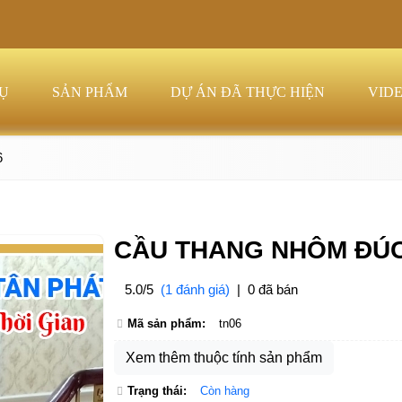
VỤ
SẢN PHẨM
DỰ ÁN ĐÃ THỰC HIỆN
VID
6
CẦU THANG NHÔM ĐÚC
5.0/5
(1 đánh giá)
|
0 đã bán
Mã sản phẩm:
tn06
Xem thêm thuộc tính sản phẩm
Trạng thái:
Còn hàng