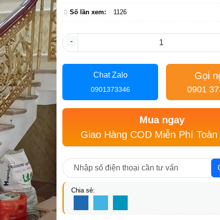
Số lần xem:
1126
-
Gọi n
Chat Zalo
0901 37
0901373346
Mua ngay
Giao Hàng COD Miễn Phí Toàn
Chia sẻ: