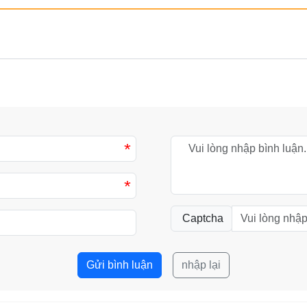
*
*
Captcha
Gửi bình luận
nhập lại