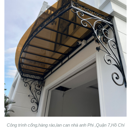
Công trình cổng,hàng rào,lan can nhà anh Phi ,Quận 7,Hồ Chí