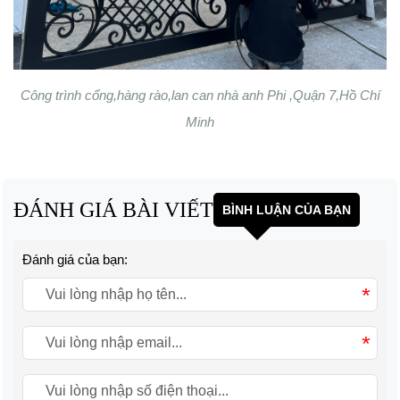
Công trình cổng,hàng rào,lan can nhà anh Phi ,Quận 7,Hồ Chí
Minh
ĐÁNH GIÁ BÀI VIẾT
BÌNH LUẬN CỦA BẠN
Đánh giá của bạn:
*
*