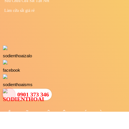
DỊCH VỤ
Thiết Kế - Sản Xuất - Thi Công Sắt Mỹ Thuật
Lắp Đặt Cửa Sắt Tận Nơi
Gia Công Cửa Sắt Theo Yêu Cầu
Gia Công Cửa Đúc Nguyên Khối
Gia công sắt thép
Sửa Chữa Cửa Sắt Tận Nơi
0901 373 346
Làm cửa sắt giá rẻ