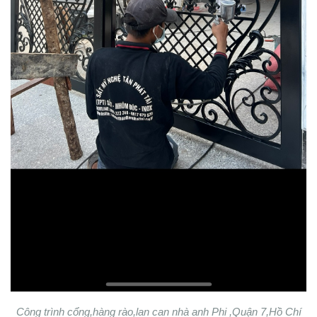
Công trình cổng,hàng rào,lan can nhà anh Phi ,Quận 7,Hồ Chí