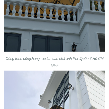
Công trình cổng,hàng rào,lan can nhà anh Phi ,Quận 7,Hồ Chí
Minh