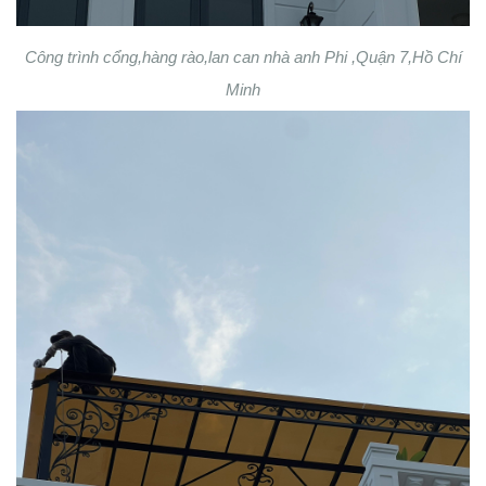
Công trình cổng,hàng rào,lan can nhà anh Phi ,Quận 7,Hồ Chí
Minh