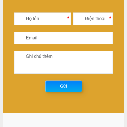
*
*
Gửi